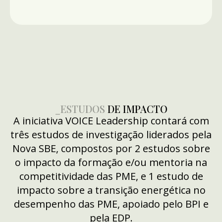
Programa
Pretendemos preparar
profissionais para darem
de
formação e mentoria nas várias
temáticas de apoio à gestão de
Certificação
negócios.
de Mentoria
e Bootcamp
CANDIDATURAS
ENCERRADAS
de
_ESTUDOS
DE IMPACTO
Formadores,
A iniciativa VOICE Leadership contará com
direcionados
três estudos de investigação liderados pela
a gestores e
Nova SBE, compostos por 2 estudos sobre
o impacto da formação e/ou mentoria na
líderes que
competitividade das PME, e 1 estudo de
pretendem
impacto sobre a transição energética no
colocar ao
desempenho das PME, apoiado pelo BPI e
serviço a
pela EDP.