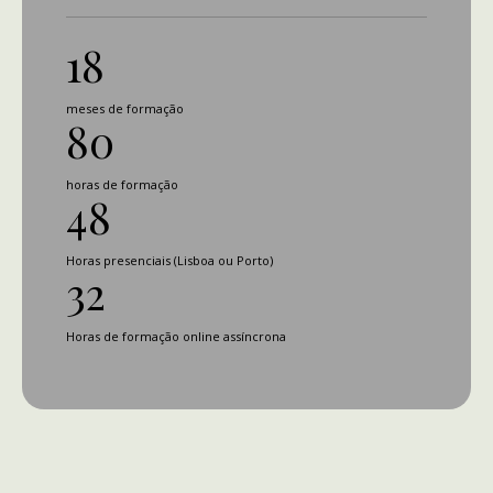
18
meses de formação
80
horas de formação
48
Horas presenciais (Lisboa ou Porto)
32
Horas de formação online assíncrona